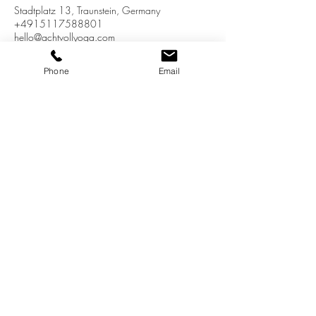
Stadtplatz 13, Traunstein, Germany
+4915117588801
hello@achtvollyoga.com
Phone
Email
INSTAGRAM
KOOPERATIONEN