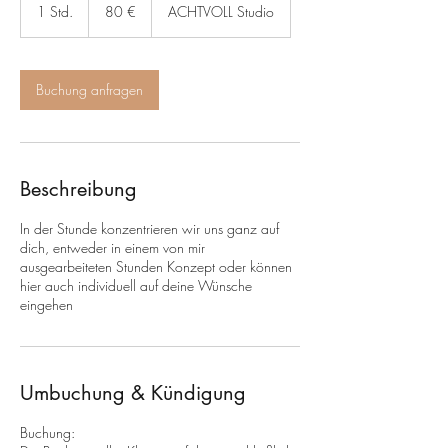
Euro
1 Std.
1
80 €
ACHTVOLL Studio
S
t
d
Buchung anfragen
Beschreibung
In der Stunde konzentrieren wir uns ganz auf
dich, entweder in einem von mir
ausgearbeiteten Stunden Konzept oder können
hier auch individuell auf deine Wünsche
eingehen
Umbuchung & Kündigung
Buchung: