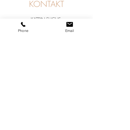
KONTAKT
KATRIN FUCHS
+49 151 175 888 01
Phone
Email
hello@achtvollyoga.com
Einfach anschreiben, dann vereinbaren
wir eine Termin und lassen gemeinsam
etwas Großes entstehen
, oftmals sind es
aber auch die kleinen Dinge, die Freude
bereiten.