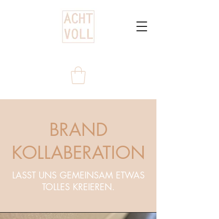
BRAND
KOLLABERATION
LASST UNS GEMEINSAM ETWAS
TOLLES KREIEREN.