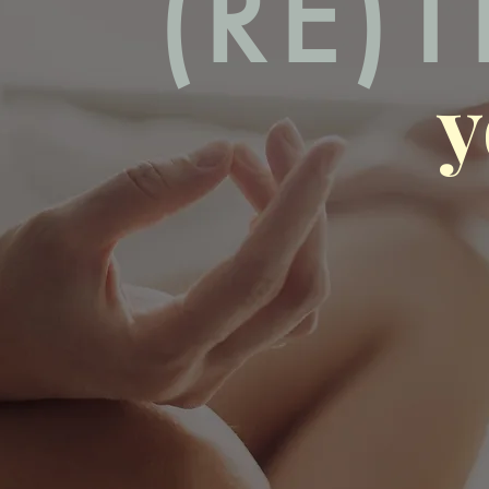
(RE)
y