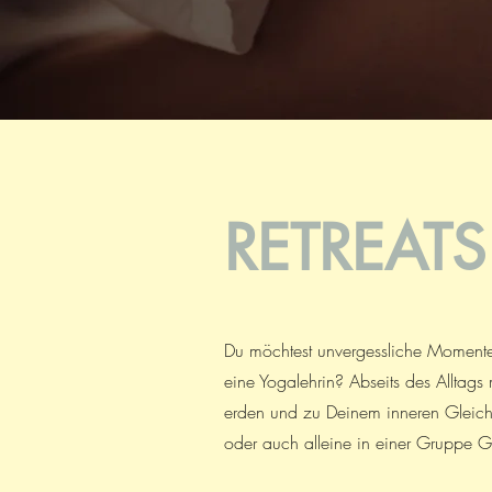
RETREATS
Du möchtest unvergessliche Momente
eine Yogalehrin? Abseits des Alltags 
erden und zu Deinem inneren Gleich
oder auch alleine in einer Gruppe Gl