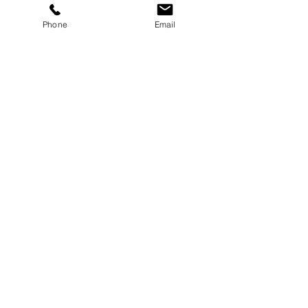
Produktinfo
Phone
Email
100% Baumwolle
stonewashed
handdyed
handmade
handprinted
INSTAGRAM
KOOPERATIONEN
KONTAKT