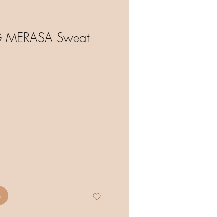
 MERASA Sweat
b