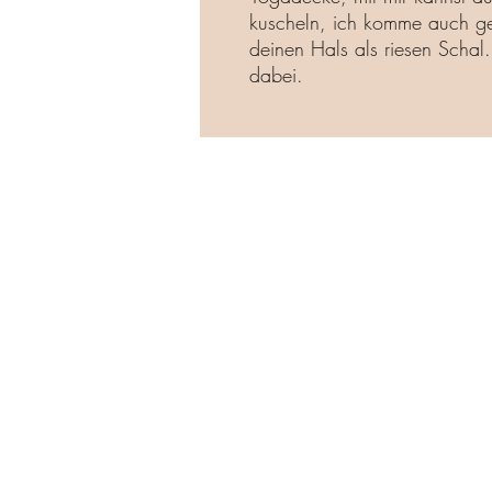
kuscheln, ich komme auch ge
deinen Hals als riesen Scha
dabei.