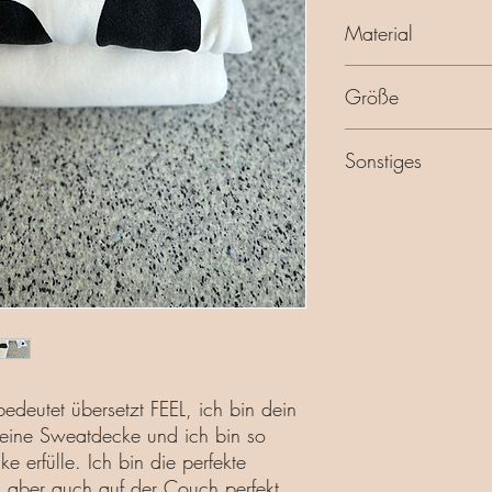
Material
100% terry cotton
Größe
130 x 190 cm
Sonstiges
geschnittene offene Ka
deutet übersetzt FEEL, ich bin dein
n eine Sweatdecke und ich bin so
 erfülle. Ich bin die perfekte
u aber auch auf der Couch perfekt