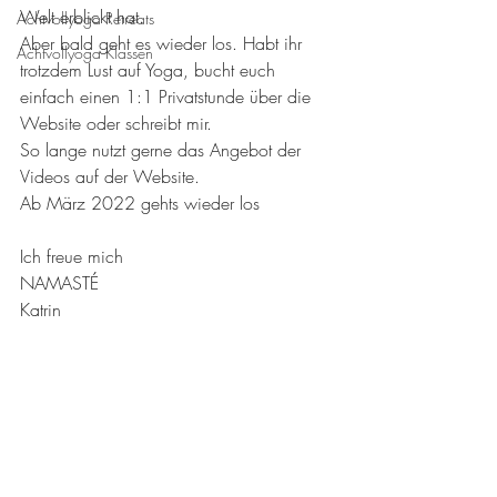
Welt erblickt hat.
Achtvollyoga Retreats
Aber bald geht es wieder los. Habt ihr 
Achtvollyoga Klassen
trotzdem Lust auf Yoga, bucht euch 
einfach einen 1:1 Privatstunde über die 
Website oder schreibt mir. 
So lange nutzt gerne das Angebot der 
Videos auf der Website.
Ab März 2022 gehts wieder los
Ich freue mich
NAMASTÉ 
Katrin