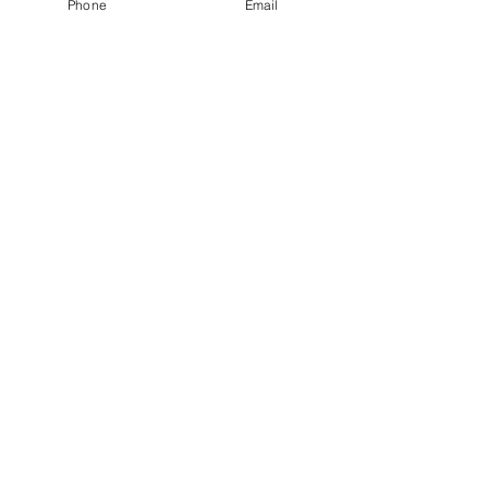
Phone
Email
INSTAGRAM
KOOPERATIONEN
KONTAKT
NEWSLETTER