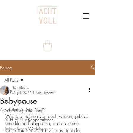
Beitrag
All Posts
katrinfuchs
All Posts
2. Juli 2022
1 Min. Lesezeit
Babypause
Achtvollyoga
Aktualisiert:
5. Aug. 2022
Achtvollyoga the Shop
Wie die meisten von euch wissen, gibt es 
ACHTVOLL x Kooperationen
eine kleine Babypause, da die kleine 
Achtvollyoga Workshops
Carla Lou am 06.11.21 das Licht der 