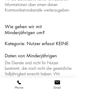
Informationen über einen dieser
Kommunikationskanäle weiterzugeben.
Wie gehen wir mit
Minderjährigen um?
Kategorie: Nutzer erfasst KEINE
Daten von Minderjährigen
Die Dienste sind nicht für Nutzer
bestimmt, die noch nicht die gesetzliche
Volljährigkeit erreicht haben. Wir
werden wissentlich keine Daten von
Kindern erfassen. Wenn Sie noch nicht
Phone
Email
volljährig sind, sollten Sie die Dienste
nicht herunterladen oder nutzen und uns
keine Informationen zur Verfügung
stellen.