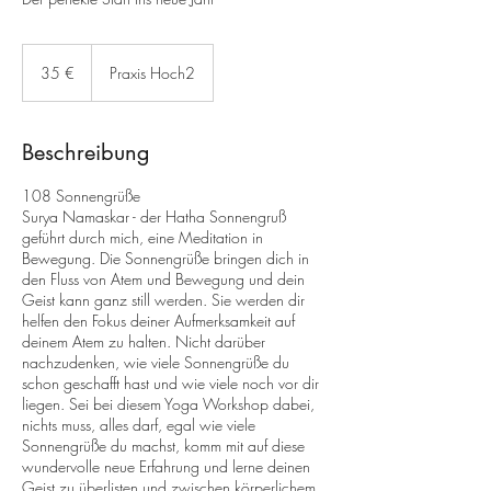
35
Euro
35 €
Praxis Hoch2
Beschreibung
108 Sonnengrüße
Surya Namaskar - der Hatha Sonnengruß
geführt durch mich, eine Meditation in
Bewegung. Die Sonnengrüße bringen dich in
den Fluss von Atem und Bewegung und dein
Geist kann ganz still werden. Sie werden dir
helfen den Fokus deiner Aufmerksamkeit auf
deinem Atem zu halten. Nicht darüber
nachzudenken, wie viele Sonnengrüße du
schon geschafft hast und wie viele noch vor dir
liegen. Sei bei diesem Yoga Workshop dabei,
nichts muss, alles darf, egal wie viele
Sonnengrüße du machst, komm mit auf diese
wundervolle neue Erfahrung und lerne deinen
Geist zu überlisten und zwischen körperlichem